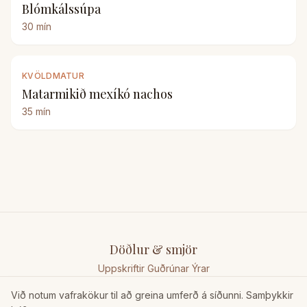
Blómkálssúpa
30
mín
KVÖLDMATUR
Matarmikið mexíkó nachos
35
mín
Döðlur & smjör
Uppskriftir Guðrúnar Ýrar
Við notum vafrakökur til að greina umferð á síðunni. Samþykkir