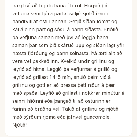
hægt sé að brjóta hana í fernt. Hugsið þá
vefjuna sem fjóra parta, setjið kjötið í einn,
handfylli af osti í annan. Setjið síðan tómat og
kál á einn part og sósu á þann síðasta. Brjótið
þá vefjuna saman með því að leggja hana
saman þar sem þið skáruð upp og síðan lagt yfir
næsta fjórðung og þann seinasta. Þá ætti allt að
vera vel pakkað inn. Kveikið undir grillinu og
leyfið að hitna. Leggið þá vefjurnar á grillið og
leyfið að grillast í 4-5 mín, snúið þeim við á
grillinu og gott er að pressa þétt niður á þær
með spaða. Leyfið að grillast í nokkrar mínútur á
seinni hliðinni eða þangað til að osturinn er
farinn að bráðna vel. Takið af grillinu og njótið
með sýrðum rjóma eða jafnvel guacomole.
Njótið!