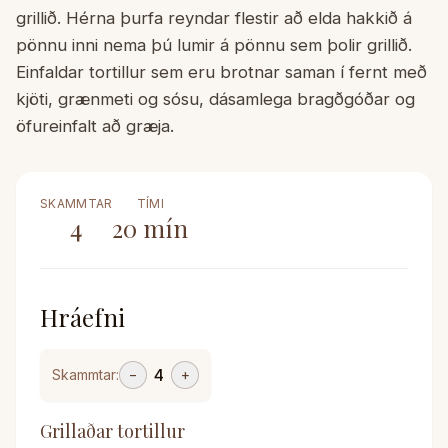
grillið. Hérna þurfa reyndar flestir að elda hakkið á
pönnu inni nema þú lumir á pönnu sem þolir grillið.
Einfaldar tortillur sem eru brotnar saman í fernt með
kjöti, grænmeti og sósu, dásamlega bragðgóðar og
öfureinfalt að græja.
SKAMMTAR
TÍMI
4
20
mín
Hráefni
4
Skammtar:
−
+
Grillaðar tortillur