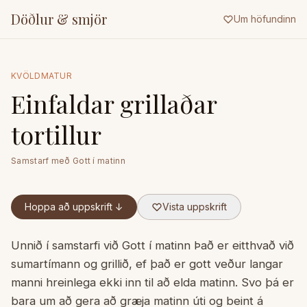
Döðlur & smjör
Um höfundinn
KVÖLDMATUR
Einfaldar grillaðar
tortillur
Samstarf með
Gott í matinn
Hoppa að uppskrift ↓
Vista uppskrift
Unnið í samstarfi við Gott í matinn Það er eitthvað við
sumartímann og grillið, ef það er gott veður langar
manni hreinlega ekki inn til að elda matinn. Svo þá er
bara um að gera að græja matinn úti og beint á