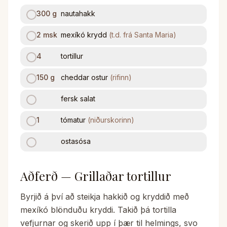
300
g
nautahakk
2
msk
mexíkó krydd
(
t.d. frá Santa Maria
)
4
tortillur
150
g
cheddar ostur
(
rifinn
)
fersk salat
1
tómatur
(
niðurskorinn
)
ostasósa
Aðferð — Grillaðar tortillur
Byrjið á því að steikja hakkið og kryddið með
mexíkó blönduðu kryddi. Takið þá tortilla
vefjurnar og skerið upp í þær til helmings, svo