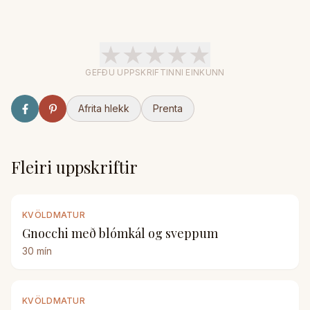
★
★
★
★
★
GEFÐU UPPSKRIFTINNI EINKUNN
Afrita hlekk
Prenta
Fleiri uppskriftir
KVÖLDMATUR
Gnocchi með blómkál og sveppum
30
mín
KVÖLDMATUR