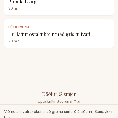
Blómkálssúpa
30
mín
Í ÚTILEGUNA
Grillaður ostakubbur með grísku ívafi
20
mín
Döðlur & smjör
Uppskriftir Guðrúnar Ýrar
Við notum vafrakökur til að greina umferð á síðunni. Samþykkir
þú?