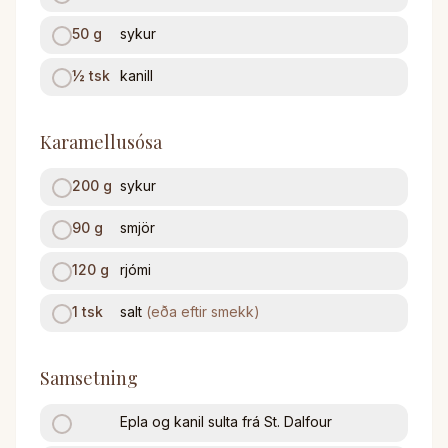
50
g
sykur
½
tsk
kanill
Karamellusósa
200
g
sykur
90
g
smjör
120
g
rjómi
1
tsk
salt
(
eða eftir smekk
)
Samsetning
Epla og kanil sulta frá St. Dalfour