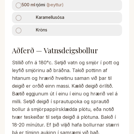
500
ml
rjómi
(
þeyttur
)
Karamellusósa
Kröns
Aðferð — Vatnsdeigsbollur
Stillið ofn á 180°c. Setjið vatn og smjör í pott og
leyfið smjörinu að bráðna. Takið pottinn af
hitanum og hrærið hveitinu saman við þar til
deigið er orðið einn massi. Kælið deigið örlítið.
Bætið eggjunum út í einu í einu og hrærið vel á
milli. Setjið deigið í sprautupoka og sprautið
bollur á smjörpappírsklædda plötu, eða notið
tvær teskeiðar til setja deigið á plötuna. Bakið í
18-20 mínútur. Ef þið viljið hafa bollurnar stærri
þá er tíminn aukinn í samræmi við það.