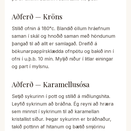
Aðferð — Kröns
Stillið ofnin á 180°c. Blandið öllum hráefnum
saman í skál og hnoðið saman með höndunum
þangað til að allt er samlagað. Dreifið á
bökunarpappírsklædda ofnpötu og bakið inn í
ofni í u.þ.b. 10 mín. Myljið niður í litlar einingar
og part í mylsnu.
Aðferð — Karamellusósa
Setjið sykurinn í pott og stillið á miðlungshita.
Leyfið sykrinum að bráðna. Ég reyni að hræra
sem minnst í sykrinum til að karamellan
kristallist síður. Þegar sykurinn er bráðnaður,
takið pottinn af hitanum og bætið smjörinu