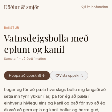
Döðlur & smjör
Um höfundinn
BAKSTUR
Vatnsdeigsbolla með
eplum og kanil
Samstarf með
Gott í matinn
Hoppa að uppskrift ↓
Vista uppskrift
Þegar ég fór að pæla hverslags bollu mig langaði að
setja inn fyrir ykkur í ár, þá fór ég að pæla í
einhverju hlýlegu eins og kanil og það fór svo að ég
ákvað að gera epla og kanil bollur og herre gud,