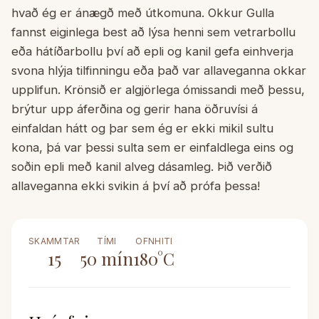
hvað ég er ánægð með útkomuna. Okkur Gulla
fannst eiginlega best að lýsa henni sem vetrarbollu
eða hátíðarbollu því að epli og kanil gefa einhverja
svona hlýja tilfinningu eða það var allaveganna okkar
upplifun. Krönsið er algjörlega ómissandi með þessu,
brýtur upp áferðina og gerir hana öðruvísi á
einfaldan hátt og þar sem ég er ekki mikil sultu
kona, þá var þessi sulta sem er einfaldlega eins og
soðin epli með kanil alveg dásamleg. Þið verðið
allaveganna ekki svikin á því að prófa þessa!
SKAMMTAR
TÍMI
OFNHITI
15
50
mín
180
°C