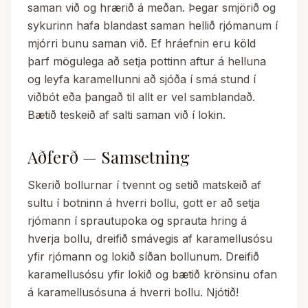
saman við og hrærið á meðan. Þegar smjörið og
sykurinn hafa blandast saman hellið rjómanum í
mjórri bunu saman við. Ef hráefnin eru köld
þarf mögulega að setja pottinn aftur á helluna
og leyfa karamellunni að sjóða í smá stund í
viðbót eða þangað til allt er vel samblandað.
Bætið teskeið af salti saman við í lokin.
Aðferð — Samsetning
Skerið bollurnar í tvennt og setið matskeið af
sultu í botninn á hverri bollu, gott er að setja
rjómann í sprautupoka og sprauta hring á
hverja bollu, dreifið smávegis af karamellusósu
yfir rjómann og lokið síðan bollunum. Dreifið
karamellusósu yfir lokið og bætið krönsinu ofan
á karamellusósuna á hverri bollu. Njótið!