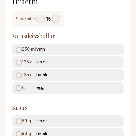
Hráefni
15
Skammtar:
−
+
Vatnsdeigsbollur
250
ml
vatn
125
g
smjör
125
g
hveiti
4
egg
Kröns
50
g
smjör
50
g
hveiti