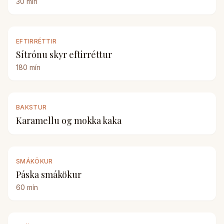
30
mín
EFTIRRÉTTIR
Sítrónu skyr eftirréttur
180
mín
BAKSTUR
Karamellu og mokka kaka
SMÁKÖKUR
Páska smákökur
60
mín