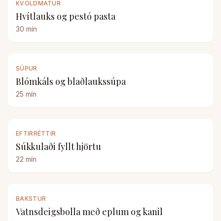
KVÖLDMATUR
Hvítlauks og pestó pasta
30
mín
SÚPUR
Blómkáls og blaðlaukssúpa
25
mín
EFTIRRÉTTIR
Súkkulaði fyllt hjörtu
22
mín
BAKSTUR
Vatnsdeigsbolla með eplum og kanil