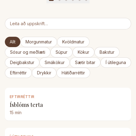
Allt
Morgunmatur
Kvöldmatur
Sósur og meðlæti
Súpur
Kökur
Bakstur
Deigbakstur
Smákökur
Sætir bitar
Í útileguna
Eftirréttir
Drykkir
Hátíðarréttir
EFTIRRÉTTIR
Ísblóms terta
15
mín