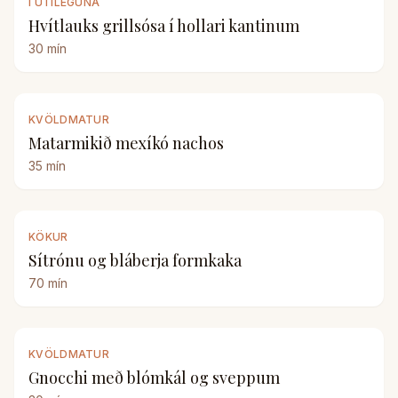
Í ÚTILEGUNA
Hvítlauks grillsósa í hollari kantinum
30
mín
KVÖLDMATUR
Matarmikið mexíkó nachos
35
mín
KÖKUR
Sítrónu og bláberja formkaka
70
mín
KVÖLDMATUR
Gnocchi með blómkál og sveppum