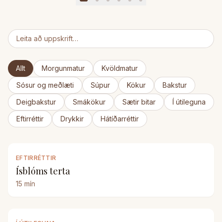
Allt
Morgunmatur
Kvöldmatur
Sósur og meðlæti
Súpur
Kökur
Bakstur
Deigbakstur
Smákökur
Sætir bitar
Í útileguna
Eftirréttir
Drykkir
Hátíðarréttir
EFTIRRÉTTIR
Ísblóms terta
15
mín