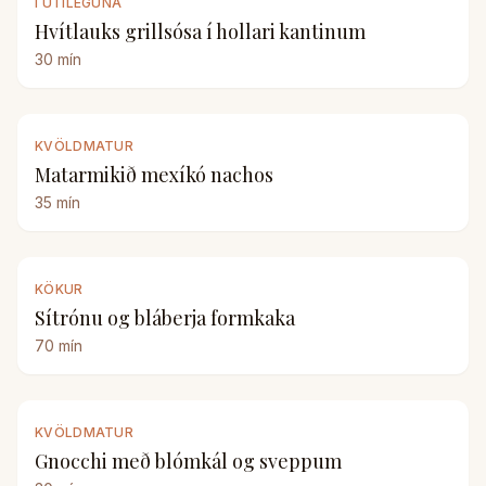
Í ÚTILEGUNA
Hvítlauks grillsósa í hollari kantinum
30
mín
KVÖLDMATUR
Matarmikið mexíkó nachos
35
mín
KÖKUR
Sítrónu og bláberja formkaka
70
mín
KVÖLDMATUR
Gnocchi með blómkál og sveppum