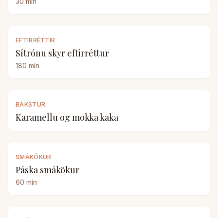
30
mín
EFTIRRÉTTIR
Sítrónu skyr eftirréttur
180
mín
BAKSTUR
Karamellu og mokka kaka
SMÁKÖKUR
Páska smákökur
60
mín