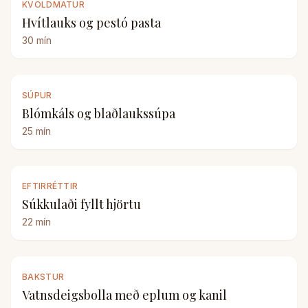
KVÖLDMATUR
Hvítlauks og pestó pasta
30
mín
SÚPUR
Blómkáls og blaðlaukssúpa
25
mín
EFTIRRÉTTIR
Súkkulaði fyllt hjörtu
22
mín
BAKSTUR
Vatnsdeigsbolla með eplum og kanil