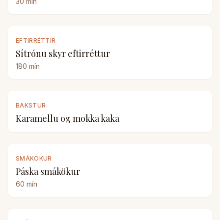
30
mín
EFTIRRÉTTIR
Sítrónu skyr eftirréttur
180
mín
BAKSTUR
Karamellu og mokka kaka
SMÁKÖKUR
Páska smákökur
60
mín