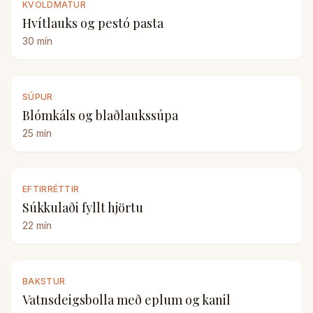
KVÖLDMATUR
Hvítlauks og pestó pasta
30
mín
SÚPUR
Blómkáls og blaðlaukssúpa
25
mín
EFTIRRÉTTIR
Súkkulaði fyllt hjörtu
22
mín
BAKSTUR
Vatnsdeigsbolla með eplum og kanil