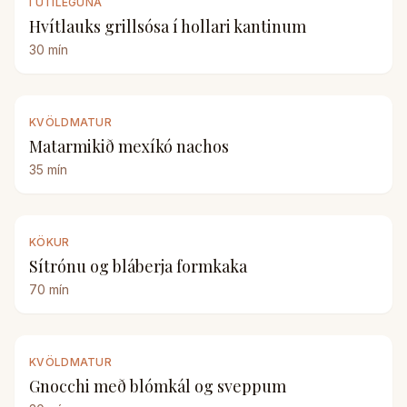
Í ÚTILEGUNA
Hvítlauks grillsósa í hollari kantinum
30
mín
KVÖLDMATUR
Matarmikið mexíkó nachos
35
mín
KÖKUR
Sítrónu og bláberja formkaka
70
mín
KVÖLDMATUR
Gnocchi með blómkál og sveppum