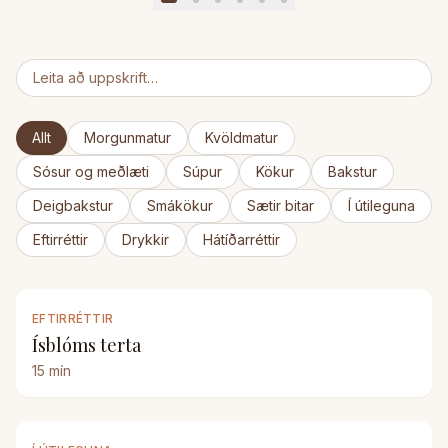
Allt
Morgunmatur
Kvöldmatur
Sósur og meðlæti
Súpur
Kökur
Bakstur
Deigbakstur
Smákökur
Sætir bitar
Í útileguna
Eftirréttir
Drykkir
Hátíðarréttir
EFTIRRÉTTIR
Ísblóms terta
15
mín