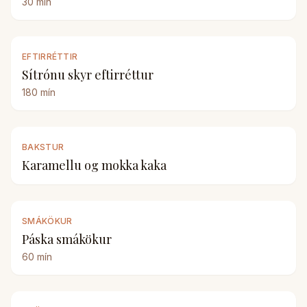
30
mín
EFTIRRÉTTIR
Sítrónu skyr eftirréttur
180
mín
BAKSTUR
Karamellu og mokka kaka
SMÁKÖKUR
Páska smákökur
60
mín