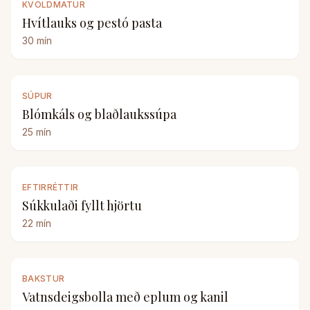
KVÖLDMATUR
Hvítlauks og pestó pasta
30
mín
SÚPUR
Blómkáls og blaðlaukssúpa
25
mín
EFTIRRÉTTIR
Súkkulaði fyllt hjörtu
22
mín
BAKSTUR
Vatnsdeigsbolla með eplum og kanil