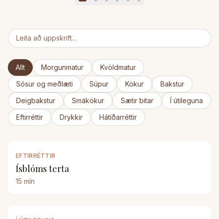
Allt
Morgunmatur
Kvöldmatur
Sósur og meðlæti
Súpur
Kökur
Bakstur
Deigbakstur
Smákökur
Sætir bitar
Í útileguna
Eftirréttir
Drykkir
Hátíðarréttir
EFTIRRÉTTIR
Ísblóms terta
15
mín