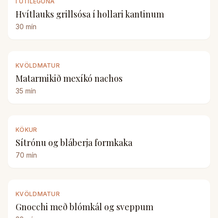
Í ÚTILEGUNA
Hvítlauks grillsósa í hollari kantinum
30
mín
KVÖLDMATUR
Matarmikið mexíkó nachos
35
mín
KÖKUR
Sítrónu og bláberja formkaka
70
mín
KVÖLDMATUR
Gnocchi með blómkál og sveppum