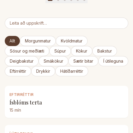
Allt
Morgunmatur
Kvöldmatur
Sósur og meðlæti
Súpur
Kökur
Bakstur
Deigbakstur
Smákökur
Sætir bitar
Í útileguna
Eftirréttir
Drykkir
Hátíðarréttir
EFTIRRÉTTIR
Ísblóms terta
15
mín