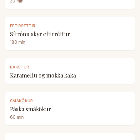
30
mín
EFTIRRÉTTIR
Sítrónu skyr eftirréttur
180
mín
BAKSTUR
Karamellu og mokka kaka
SMÁKÖKUR
Páska smákökur
60
mín