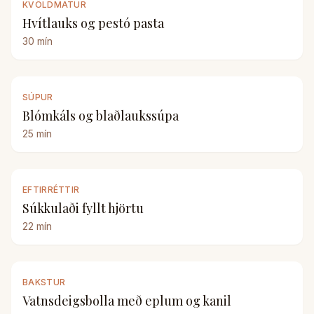
KVÖLDMATUR
Hvítlauks og pestó pasta
30
mín
SÚPUR
Blómkáls og blaðlaukssúpa
25
mín
EFTIRRÉTTIR
Súkkulaði fyllt hjörtu
22
mín
BAKSTUR
Vatnsdeigsbolla með eplum og kanil