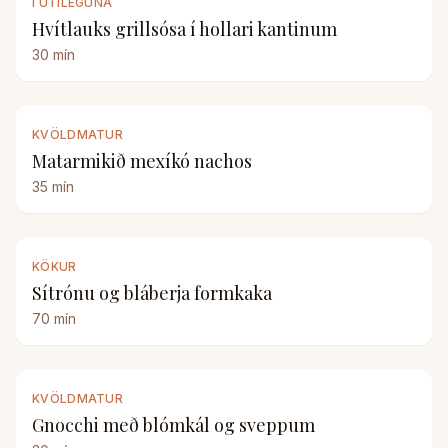
Í ÚTILEGUNA
Hvítlauks grillsósa í hollari kantinum
30
mín
KVÖLDMATUR
Matarmikið mexíkó nachos
35
mín
KÖKUR
Sítrónu og bláberja formkaka
70
mín
KVÖLDMATUR
Gnocchi með blómkál og sveppum