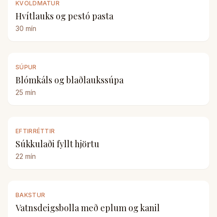
KVÖLDMATUR
Hvítlauks og pestó pasta
30
mín
SÚPUR
Blómkáls og blaðlaukssúpa
25
mín
EFTIRRÉTTIR
Súkkulaði fyllt hjörtu
22
mín
BAKSTUR
Vatnsdeigsbolla með eplum og kanil