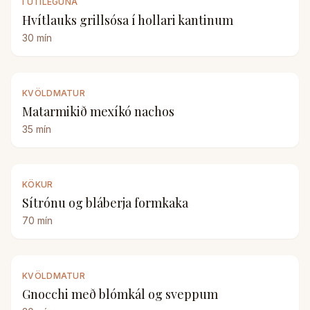
Í ÚTILEGUNA
Hvítlauks grillsósa í hollari kantinum
30
mín
KVÖLDMATUR
Matarmikið mexíkó nachos
35
mín
KÖKUR
Sítrónu og bláberja formkaka
70
mín
KVÖLDMATUR
Gnocchi með blómkál og sveppum