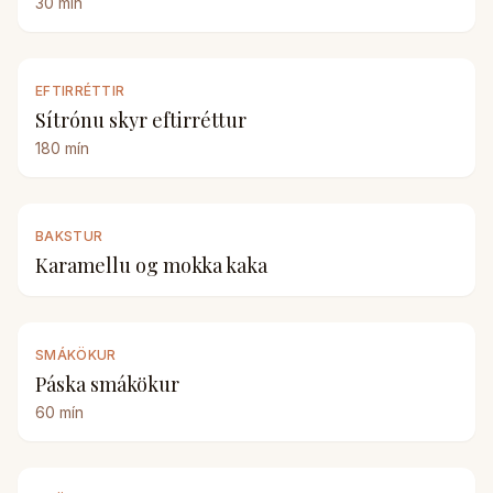
30
mín
EFTIRRÉTTIR
Sítrónu skyr eftirréttur
180
mín
BAKSTUR
Karamellu og mokka kaka
SMÁKÖKUR
Páska smákökur
60
mín