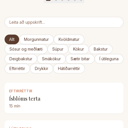
Allt
Morgunmatur
Kvöldmatur
Sósur og meðlæti
Súpur
Kökur
Bakstur
Deigbakstur
Smákökur
Sætir bitar
Í útileguna
Eftirréttir
Drykkir
Hátíðarréttir
EFTIRRÉTTIR
Ísblóms terta
15
mín