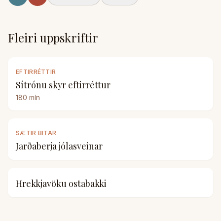
Fleiri uppskriftir
EFTIRRÉTTIR
Sítrónu skyr eftirréttur
180
mín
SÆTIR BITAR
Jarðaberja jólasveinar
Hrekkjavöku ostabakki