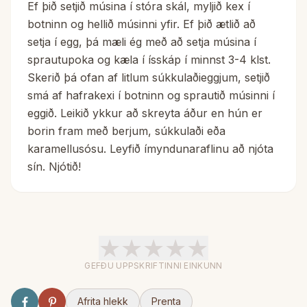
Ef þið setjið músina í stóra skál, myljið kex í
botninn og hellið músinni yfir. Ef þið ætlið að
setja í egg, þá mæli ég með að setja músina í
sprautupoka og kæla í ísskáp í minnst 3-4 klst.
Skerið þá ofan af litlum súkkulaðieggjum, setjið
smá af hafrakexi í botninn og sprautið músinni í
eggið. Leikið ykkur að skreyta áður en hún er
borin fram með berjum, súkkulaði eða
karamellusósu. Leyfið ímyndunaraflinu að njóta
sín. Njótið!
★
★
★
★
★
GEFÐU UPPSKRIFTINNI EINKUNN
Afrita hlekk
Prenta