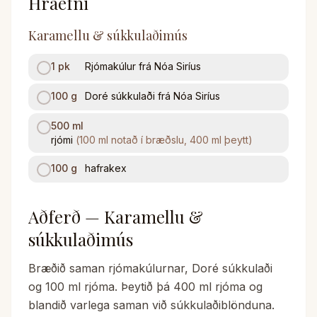
Hráefni
Karamellu & súkkulaðimús
1
pk
Rjómakúlur frá Nóa Siríus
100
g
Doré súkkulaði frá Nóa Siríus
500
ml
rjómi
(
100 ml notað í bræðslu, 400 ml þeytt
)
100
g
hafrakex
Aðferð — Karamellu &
súkkulaðimús
Bræðið saman rjómakúlurnar, Doré súkkulaði
og 100 ml rjóma. Þeytið þá 400 ml rjóma og
blandið varlega saman við súkkulaðiblönduna.