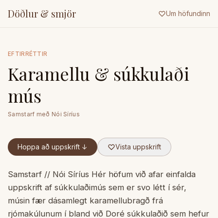
Döðlur & smjör
Um höfundinn
EFTIRRÉTTIR
Karamellu & súkkulaði
mús
Samstarf með
Nói Síríus
Hoppa að uppskrift ↓
Vista uppskrift
Samstarf // Nói Síríus Hér höfum við afar einfalda
uppskrift af súkkulaðimús sem er svo létt í sér,
músin fær dásamlegt karamellubragð frá
rjómakúlunum í bland við Doré súkkulaðið sem hefur