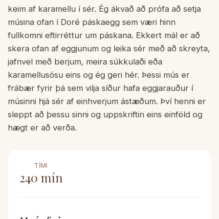
keim af karamellu í sér. Ég ákvað að prófa að setja
músina ofan í Doré páskaegg sem væri hinn
fullkomni eftirréttur um páskana. Ekkert mál er að
skera ofan af eggjunum og leika sér með að skreyta,
jafnvel með berjum, meira súkkulaði eða
karamellusósu eins og ég geri hér. Þessi mús er
frábær fyrir þá sem vilja síður hafa eggjarauður í
músinni hjá sér af einhverjum ástæðum. Því henni er
sleppt að þessu sinni og uppskriftin eins einföld og
hægt er að verða.
TÍMI
240
mín