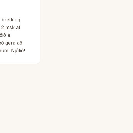
 bretti og
ð 2 msk af
ðið á
að gera að
um. Njótið!