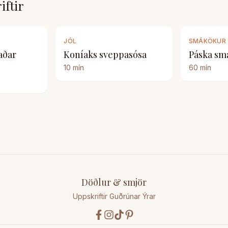
iftir
JÓL
SMÁKÖKUR
aðar
Koníaks sveppasósa
Páska sm
10
mín
60
mín
Döðlur & smjör
Uppskriftir Guðrúnar Ýrar