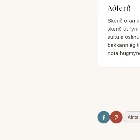
Aðferð
Skerið ofan af
skerið út fyri
sultu á ostinu
bakkann ég t
nota hugmynda
Afrita