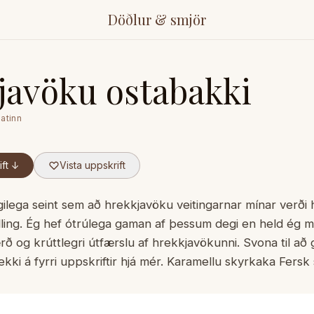
Döðlur & smjör
javöku ostabakki
matinn
ft ↓
Vista uppskrift
ilega seint sem að hrekkjavöku veitingarnar mínar verði
lling. Ég hef ótrúlega gaman af þessum degi en held ég mu
rð og krúttlegri útfærslu af hrekkjavökunni. Svona til a
ekki á fyrri uppskriftir hjá mér. Karamellu skyrkaka Fersk 