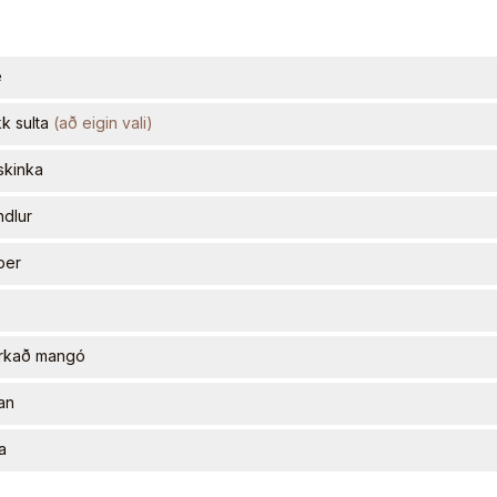
e
k sulta
(
að eigin vali
)
skinka
dlur
ber
x
rkað mangó
jan
a