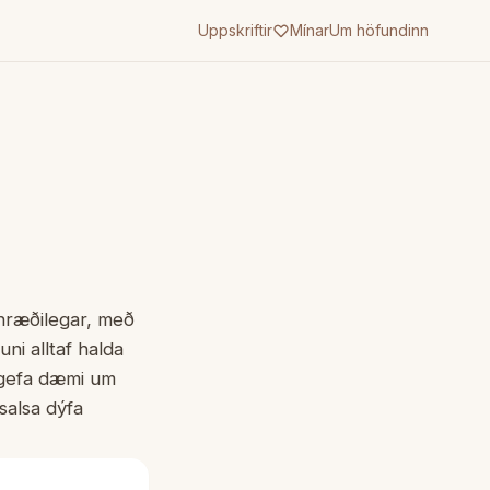
Uppskriftir
Mínar
Um höfundinn
 hræðilegar, með
ni alltaf halda
ð gefa dæmi um
salsa dýfa