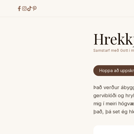
Hrekk
Samstarf með
Gott í 
Hoppa að uppskri
Það verður ábygg
gerviblóði og hry
mig í meiri hógvæ
það, þá set ég hl