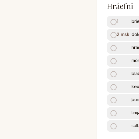
Hráefni
1
bri
2
msk
dök
hrá
mön
blá
ke
þur
tim
sult