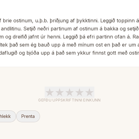
 brie ostinum, u.þ.b. þriðjung af þykktinni. Leggið toppinn á
r andlitinu. Setjið neðri partinum af ostinum á bakka og setji
m og dreifið jafnt úr henni. Leggið þá efri partinn ofan á. Ra
iltek það sem ég bauð upp á með mínum ost en það er um 
flugið og bjóða upp á það sem ykkur finnst gott með ostin
★
★
★
★
★
GEFÐU UPPSKRIFTINNI EINKUNN
 hlekk
Prenta