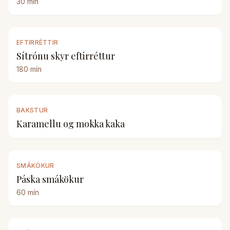
30
mín
EFTIRRÉTTIR
Sítrónu skyr eftirréttur
180
mín
BAKSTUR
Karamellu og mokka kaka
SMÁKÖKUR
Páska smákökur
60
mín