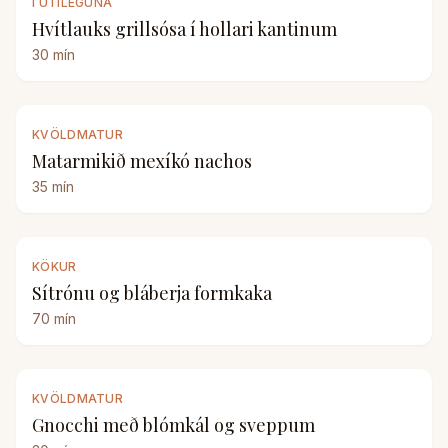
Í ÚTILEGUNA
Hvítlauks grillsósa í hollari kantinum
30
mín
KVÖLDMATUR
Matarmikið mexíkó nachos
35
mín
KÖKUR
Sítrónu og bláberja formkaka
70
mín
KVÖLDMATUR
Gnocchi með blómkál og sveppum