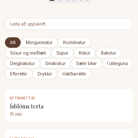
Allt
Morgunmatur
Kvöldmatur
Sósur og meðlæti
Súpur
Kökur
Bakstur
Deigbakstur
Smákökur
Sætir bitar
Í útileguna
Eftirréttir
Drykkir
Hátíðarréttir
EFTIRRÉTTIR
Ísblóms terta
15
mín