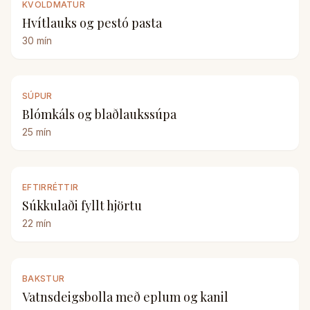
KVÖLDMATUR
Hvítlauks og pestó pasta
30
mín
SÚPUR
Blómkáls og blaðlaukssúpa
25
mín
EFTIRRÉTTIR
Súkkulaði fyllt hjörtu
22
mín
BAKSTUR
Vatnsdeigsbolla með eplum og kanil