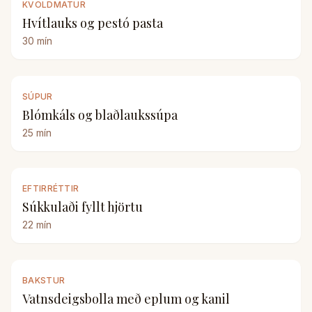
KVÖLDMATUR
Hvítlauks og pestó pasta
30
mín
SÚPUR
Blómkáls og blaðlaukssúpa
25
mín
EFTIRRÉTTIR
Súkkulaði fyllt hjörtu
22
mín
BAKSTUR
Vatnsdeigsbolla með eplum og kanil