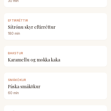
30
mín
EFTIRRÉTTIR
Sítrónu skyr eftirréttur
180
mín
BAKSTUR
Karamellu og mokka kaka
SMÁKÖKUR
Páska smákökur
60
mín