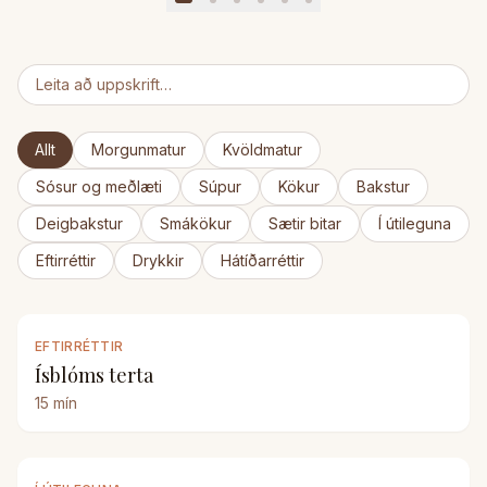
Allt
Morgunmatur
Kvöldmatur
Sósur og meðlæti
Súpur
Kökur
Bakstur
Deigbakstur
Smákökur
Sætir bitar
Í útileguna
Eftirréttir
Drykkir
Hátíðarréttir
EFTIRRÉTTIR
Ísblóms terta
15
mín