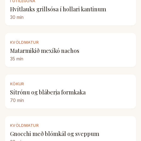
Í ÚTILEGUNA
Hvítlauks grillsósa í hollari kantinum
30
mín
KVÖLDMATUR
Matarmikið mexíkó nachos
35
mín
KÖKUR
Sítrónu og bláberja formkaka
70
mín
KVÖLDMATUR
Gnocchi með blómkál og sveppum