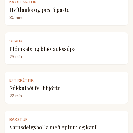
KVÖLDMATUR
Hvítlauks og pestó pasta
30
mín
SÚPUR
Blómkáls og blaðlaukssúpa
25
mín
EFTIRRÉTTIR
Súkkulaði fyllt hjörtu
22
mín
BAKSTUR
Vatnsdeigsbolla með eplum og kanil