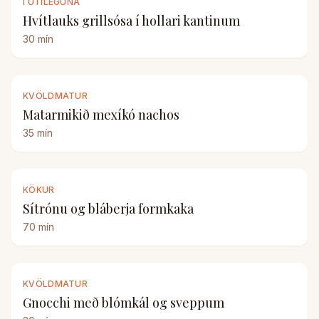
Í ÚTILEGUNA
Hvítlauks grillsósa í hollari kantinum
30
mín
KVÖLDMATUR
Matarmikið mexíkó nachos
35
mín
KÖKUR
Sítrónu og bláberja formkaka
70
mín
KVÖLDMATUR
Gnocchi með blómkál og sveppum