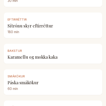
30
mín
EFTIRRÉTTIR
Sítrónu skyr eftirréttur
180
mín
BAKSTUR
Karamellu og mokka kaka
SMÁKÖKUR
Páska smákökur
60
mín