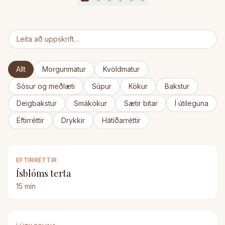
Allt
Morgunmatur
Kvöldmatur
Sósur og meðlæti
Súpur
Kökur
Bakstur
Deigbakstur
Smákökur
Sætir bitar
Í útileguna
Eftirréttir
Drykkir
Hátíðarréttir
EFTIRRÉTTIR
Ísblóms terta
15
mín