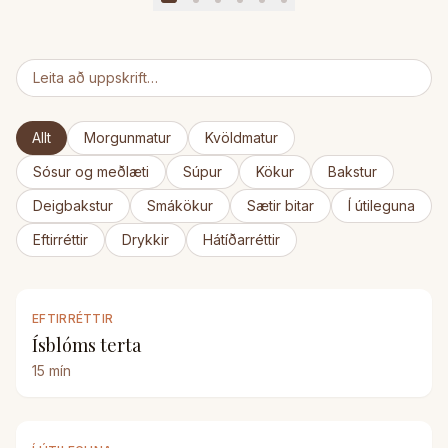
Allt
Morgunmatur
Kvöldmatur
Sósur og meðlæti
Súpur
Kökur
Bakstur
Deigbakstur
Smákökur
Sætir bitar
Í útileguna
Eftirréttir
Drykkir
Hátíðarréttir
EFTIRRÉTTIR
Ísblóms terta
15
mín