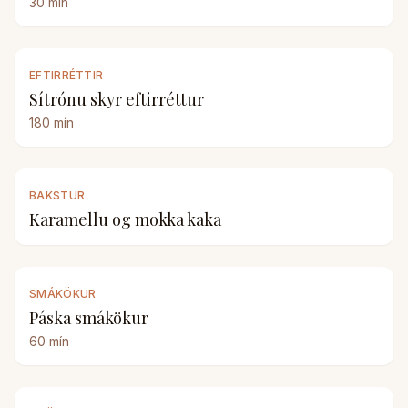
30
mín
EFTIRRÉTTIR
Sítrónu skyr eftirréttur
180
mín
BAKSTUR
Karamellu og mokka kaka
SMÁKÖKUR
Páska smákökur
60
mín