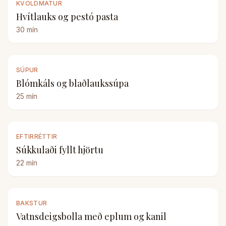
KVÖLDMATUR
Hvítlauks og pestó pasta
30
mín
SÚPUR
Blómkáls og blaðlaukssúpa
25
mín
EFTIRRÉTTIR
Súkkulaði fyllt hjörtu
22
mín
BAKSTUR
Vatnsdeigsbolla með eplum og kanil