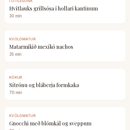
Í ÚTILEGUNA
Hvítlauks grillsósa í hollari kantinum
30
mín
KVÖLDMATUR
Matarmikið mexíkó nachos
35
mín
KÖKUR
Sítrónu og bláberja formkaka
70
mín
KVÖLDMATUR
Gnocchi með blómkál og sveppum