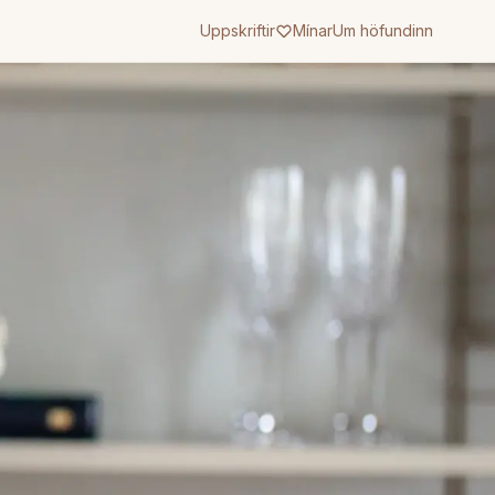
Uppskriftir
Mínar
Um höfundinn