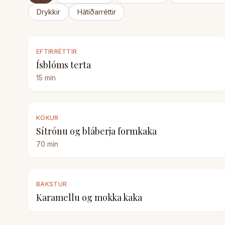
Drykkir
Hátíðarréttir
EFTIRRÉTTIR
Ísblóms terta
15
mín
KÖKUR
Sítrónu og bláberja formkaka
70
mín
BAKSTUR
Karamellu og mokka kaka