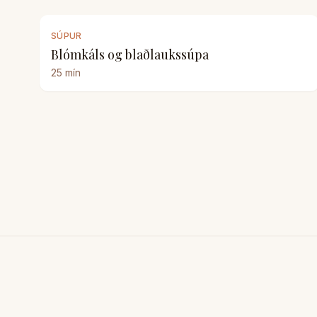
SÚPUR
Blómkáls og blaðlaukssúpa
25
mín