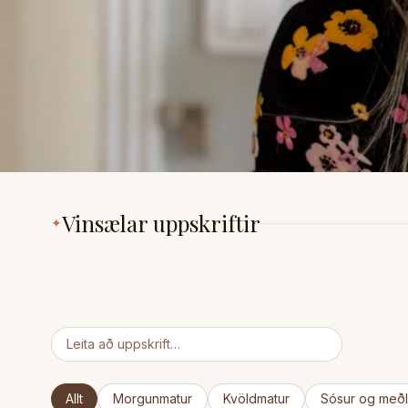
BAKSTUR
K
Bláberja galette
Lj
Vinsælar uppskriftir
✦
160
mín
30
Allt
Morgunmatur
Kvöldmatur
Sósur og meðl