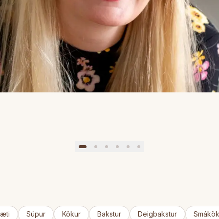
VÖLDMATUR
KÖKUR
úffeng núðlusúpa með kjúkling
Hindber
mín
75
mín
æti
Súpur
Kökur
Bakstur
Deigbakstur
Smákök