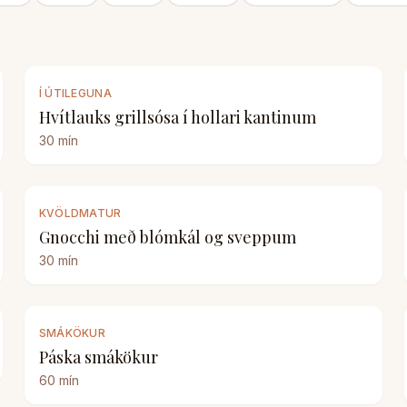
Í ÚTILEGUNA
Hvítlauks grillsósa í hollari kantinum
30
mín
KVÖLDMATUR
Gnocchi með blómkál og sveppum
30
mín
SMÁKÖKUR
Páska smákökur
60
mín