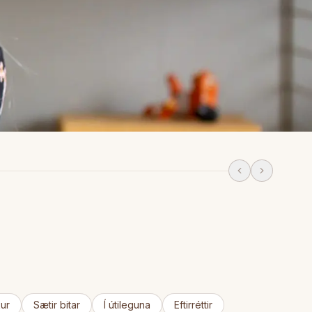
DEIGBAKSTUR
japæ
Svo góðar brauð
95
mín
ur
Sætir bitar
Í útileguna
Eftirréttir