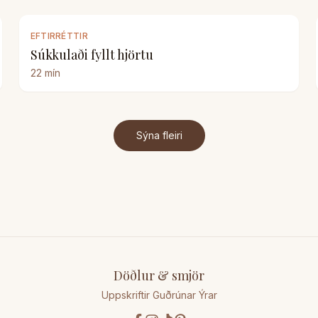
EFTIRRÉTTIR
Súkkulaði fyllt hjörtu
22
mín
Sýna fleiri
Döðlur & smjör
Uppskriftir Guðrúnar Ýrar