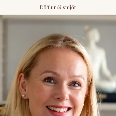
Döðlur & smjör