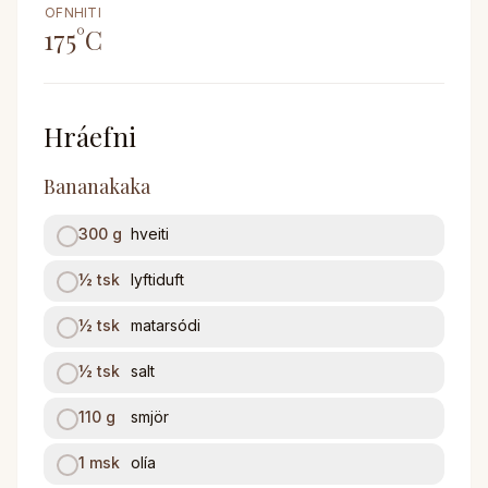
OFNHITI
175
°C
Hráefni
Bananakaka
300
g
hveiti
½
tsk
lyftiduft
½
tsk
matarsódi
½
tsk
salt
110
g
smjör
1
msk
olía