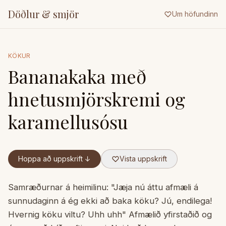
Döðlur & smjör
Um höfundinn
KÖKUR
Bananakaka með
hnetusmjörskremi og
karamellusósu
Hoppa að uppskrift ↓
Vista uppskrift
Samræðurnar á heimilinu: "Jæja nú áttu afmæli á
sunnudaginn á ég ekki að baka köku? Jú, endilega!
Hvernig köku viltu? Uhh uhh" Afmælið yfirstaðið og