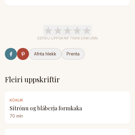
★
★
★
★
★
GEFÐU UPPSKRIFTINNI EINKUNN
Afrita hlekk
Prenta
Fleiri uppskriftir
KÖKUR
Sítrónu og bláberja formkaka
70
mín