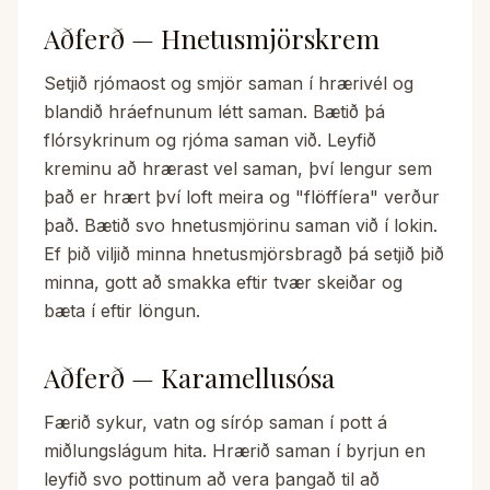
Aðferð — Hnetusmjörskrem
Setjið rjómaost og smjör saman í hrærivél og
blandið hráefnunum létt saman. Bætið þá
flórsykrinum og rjóma saman við. Leyfið
kreminu að hrærast vel saman, því lengur sem
það er hrært því loft meira og "flöffíera" verður
það. Bætið svo hnetusmjörinu saman við í lokin.
Ef þið viljið minna hnetusmjörsbragð þá setjið þið
minna, gott að smakka eftir tvær skeiðar og
bæta í eftir löngun.
Aðferð — Karamellusósa
Færið sykur, vatn og síróp saman í pott á
miðlungslágum hita. Hrærið saman í byrjun en
leyfið svo pottinum að vera þangað til að