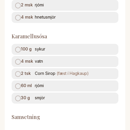
2
msk
rjómi
4
msk
hnetusmjör
Karamellusósa
100
g
sykur
4
msk
vatn
2
tsk
Corn Sirop
(
fæst í Hagkaup
)
60
ml
rjómi
30
g
smjör
Samsetning