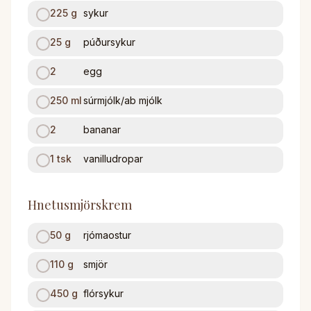
225
g
sykur
25
g
púðursykur
2
egg
250
ml
súrmjólk/ab mjólk
2
bananar
1
tsk
vanilludropar
Hnetusmjörskrem
50
g
rjómaostur
110
g
smjör
450
g
flórsykur