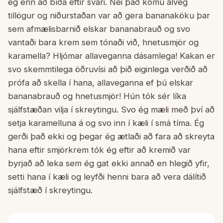
ég enn að bíða eftir svari. Nei það komu alveg
tillögur og niðurstaðan var að gera bananaköku þar
sem afmælisbarnið elskar bananabrauð og svo
vantaði bara krem sem tónaði við, hnetusmjör og
karamella? Hljómar allaveganna dásamlega! Kakan er
svo skemmtilega öðruvísi að þið eiginlega verðið að
prófa að skella í hana, allaveganna ef þú elskar
bananabrauð og hnetusmjör! Hún tók sér líka
sjálfstæðan vilja í skreytingu. Svo ég mæli með því að
setja karamelluna á og svo inn í kæli í smá tíma. Ég
gerði það ekki og þegar ég ætlaði að fara að skreyta
hana eftir smjörkrem tók ég eftir að kremið var
byrjað að leka sem ég gat ekki annað en hlegið yfir,
setti hana í kæli og leyfði henni bara að vera dálítið
sjálfstæð í skreytingu.