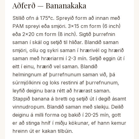
Aðferð — Bananakaka
Stillið ofn á 175°c. Spreyið form að innan með
PAM spreyi eða smjöri. 3×15 cm form (6 inch)
eða 2×20 cm form (8 inch). Sigtið þurrefnin
saman í skál og setjið til hliðar. Blandið saman
smjöri, olíu og sykri saman í hrærivél og hrærið
saman með hræriarmi í 2-3 mín. Setjið eggin út í
eitt í einu, hrærið vel saman. Blandið
helmingnum af þurrefnunum saman við, þá
súrmjólkinni og loks restinni af þurrefnunum,
leyfið deiginu bara rétt að hrærast saman.
Stappið banana á bretti og setjið út í degið ásamt
vinnudropum. Blandið saman með sleikju. Deilið
deiginu á milli forma og bakið í 20-25 mín, gott
er að stinga hníf í miðju kökunar, ef hann kemur
hreinn út er kakan tilbúin.