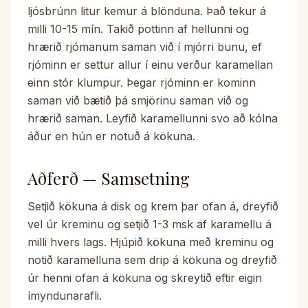
ljósbrúnn litur kemur á blönduna. Það tekur á
milli 10-15 mín. Takið pottinn af hellunni og
hrærið rjómanum saman við í mjórri bunu, ef
rjóminn er settur allur í einu verður karamellan
einn stór klumpur. Þegar rjóminn er kominn
saman við bætið þá smjörinu saman við og
hrærið saman. Leyfið karamellunni svo að kólna
áður en hún er notuð á kökuna.
Aðferð — Samsetning
Setjið kökuna á disk og krem þar ofan á, dreyfið
vel úr kreminu og setjið 1-3 msk af karamellu á
milli hvers lags. Hjúpið kökuna með kreminu og
notið karamelluna sem drip á kökuna og dreyfið
úr henni ofan á kökuna og skreytið eftir eigin
ímyndunarafli.