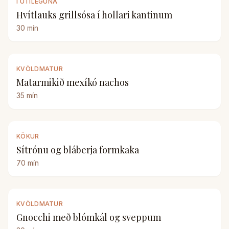
Í ÚTILEGUNA
Hvítlauks grillsósa í hollari kantinum
30
mín
KVÖLDMATUR
Matarmikið mexíkó nachos
35
mín
KÖKUR
Sítrónu og bláberja formkaka
70
mín
KVÖLDMATUR
Gnocchi með blómkál og sveppum