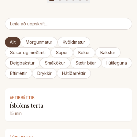
Allt
Morgunmatur
Kvöldmatur
Sósur og meðlæti
Súpur
Kökur
Bakstur
Deigbakstur
Smákökur
Sætir bitar
Í útileguna
Eftirréttir
Drykkir
Hátíðarréttir
EFTIRRÉTTIR
Ísblóms terta
15
mín