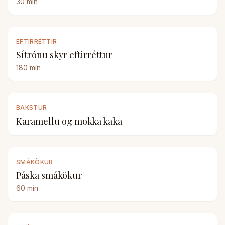
30
mín
EFTIRRÉTTIR
Sítrónu skyr eftirréttur
180
mín
BAKSTUR
Karamellu og mokka kaka
SMÁKÖKUR
Páska smákökur
60
mín