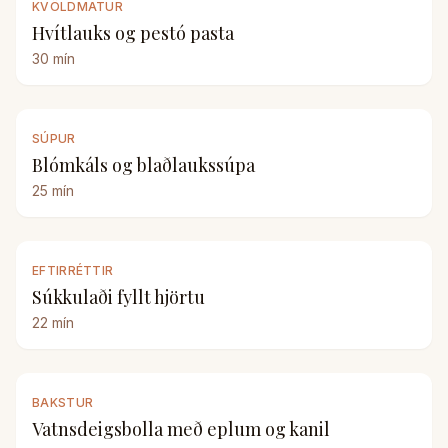
KVÖLDMATUR
Hvítlauks og pestó pasta
30
mín
SÚPUR
Blómkáls og blaðlaukssúpa
25
mín
EFTIRRÉTTIR
Súkkulaði fyllt hjörtu
22
mín
BAKSTUR
Vatnsdeigsbolla með eplum og kanil