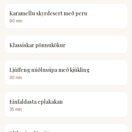
Karamellu skyrdesert með peru
90
mín
Klassískar pönnukökur
Ljúffeng núðlusúpa með kjúkling
30
mín
Einfaldasta eplakakan
35
mín