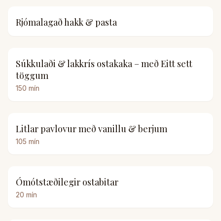
Rjómalagað hakk & pasta
Súkkulaði & lakkrís ostakaka – með Eitt sett
töggum
150
mín
Litlar pavlovur með vanillu & berjum
105
mín
Ómótstæðilegir ostabitar
20
mín