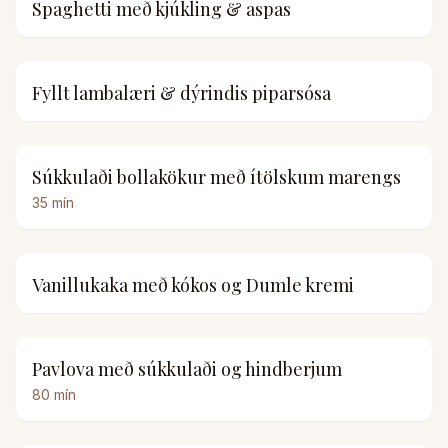
Spaghetti með kjúkling & aspas
Fyllt lambalæri & dýrindis piparsósa
Súkkulaði bollakökur með ítölskum marengs
35
mín
Vanillukaka með kókos og Dumle kremi
Pavlova með súkkulaði og hindberjum
80
mín