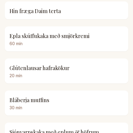
Hin fræga Daim terta
Epla skúffukaka með smjörkremi
60
mín
Glútenlausar hafrakökur
20
mín
Bláberja muffins
30
mín
Sjónvarpskaka með eplum & höfrum