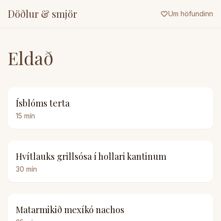
Döðlur & smjör
Um höfundinn
Eldað
Ísblóms terta
15
mín
Hvítlauks grillsósa í hollari kantinum
30
mín
Matarmikið mexíkó nachos