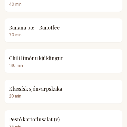
40
mín
Banana pæ - Banoffee
70
mín
Chili límónu kjúklingur
140
mín
Klassísk sjónvarpskaka
20
mín
Pestó kartöflusalat (v)
75
mín