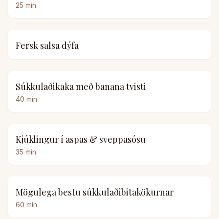
25
mín
Fersk salsa dýfa
Súkkulaðikaka með banana tvisti
40
mín
Kjúklingur í aspas & sveppasósu
35
mín
Mögulega bestu súkkulaðibitakökurnar
60
mín