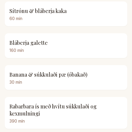
Sítrónu & bláberja kaka
60
mín
Bláberja galette
160
mín
Banana & súkkulaði pæ (óbakað)
30
mín
Rabarbara ís með hvítu súkkulaði og
kexmulningi
390
mín