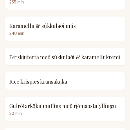
255
mín
Karamellu & súkkulaði mús
240
mín
Ferskjuterta með súkkulaði & karamellukremi
Rice krispies kransakaka
Gulrótarköku muffins með rjómaostafyllingu
30
mín