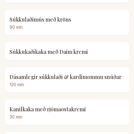
Súkkulaðimús með kröns
90
mín
Súkkukaðikaka með Daim kremi
Dásamlegir súkkulaði & kardimommu snúðar
120
mín
Kanilkaka með rjómaostakremi
30
mín