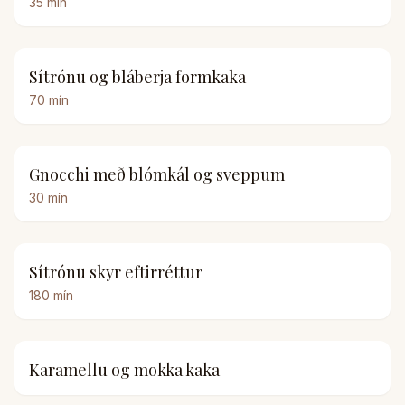
35
mín
Sítrónu og bláberja formkaka
70
mín
Gnocchi með blómkál og sveppum
30
mín
Sítrónu skyr eftirréttur
180
mín
Karamellu og mokka kaka