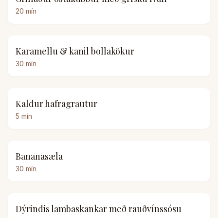
20
mín
Karamellu & kanil bollakökur
30
mín
Kaldur hafragrautur
5
mín
Bananasæla
30
mín
Dýrindis lambaskankar með rauðvínssósu