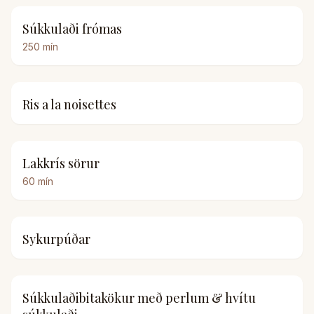
Súkkulaði frómas
250
mín
Ris a la noisettes
Lakkrís sörur
60
mín
Sykurpúðar
Súkkulaðibitakökur með perlum & hvítu