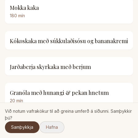
Mokka kaka
180
mín
Kókoskaka með súkkulaðisósu og bananakremi
Jarðaberja skyrkaka með berjum
Granóla með hunangi & pekan hnetum
20
mín
Við notum vafrakökur til að greina umferð á síðunni. Samþykkir
þú?
Skinkuhorn
Samþykkja
Hafna
100
mín