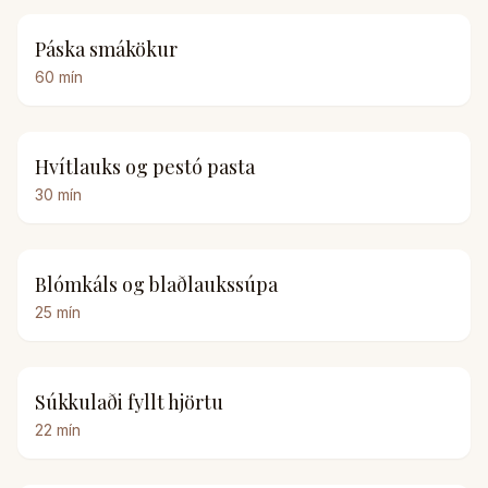
Páska smákökur
60
mín
Hvítlauks og pestó pasta
30
mín
Blómkáls og blaðlaukssúpa
25
mín
Súkkulaði fyllt hjörtu
22
mín