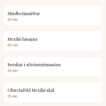
Hindberjasnittur
50
mín
Mexíkó lasagna
60
mín
Þorskur í sítrónurjómasósu
25
mín
Ofureinföld Mexíkó skál
25
mín