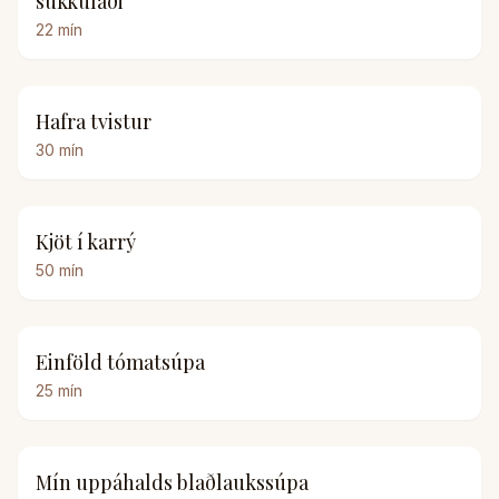
súkkulaði
22
mín
Hafra tvistur
30
mín
Kjöt í karrý
50
mín
Einföld tómatsúpa
25
mín
Mín uppáhalds blaðlaukssúpa