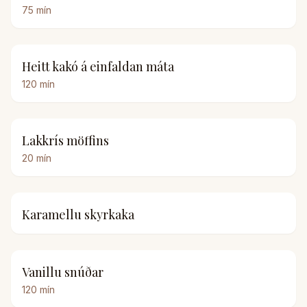
75
mín
Heitt kakó á einfaldan máta
120
mín
Lakkrís möffins
20
mín
Karamellu skyrkaka
Vanillu snúðar
120
mín