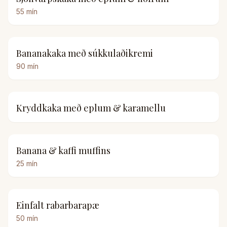
55
mín
Bananakaka með súkkulaðikremi
90
mín
Kryddkaka með eplum & karamellu
Banana & kaffi muffins
25
mín
Einfalt rabarbarapæ
50
mín