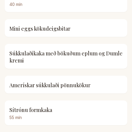
40
mín
Mini eggs kökudeigsbitar
Súkkulaðikaka með bökuðum eplum og Dumle
kremi
Amerískar súkkulaði pönnukökur
Sítrónu formkaka
55
mín