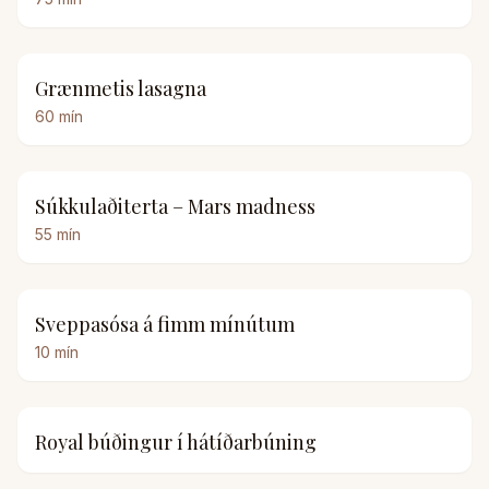
Grænmetis lasagna
60
mín
Súkkulaðiterta – Mars madness
55
mín
Sveppasósa á fimm mínútum
10
mín
Royal búðingur í hátíðarbúning