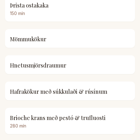
Þrista ostakaka
150
mín
Mömmukökur
Hnetusmjörsdraumur
Hafrakökur með súkkulaði & rúsínum
Brioche krans með pestó & trufluosti
280
mín