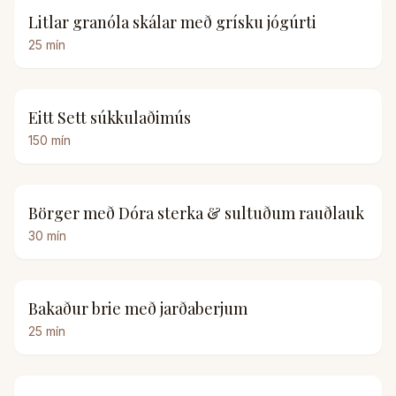
Litlar granóla skálar með grísku jógúrti
25
mín
Eitt Sett súkkulaðimús
150
mín
Börger með Dóra sterka & sultuðum rauðlauk
30
mín
Bakaður brie með jarðaberjum
25
mín