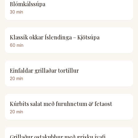
Blómkálssúpa
30
mín
Klassík okkar Íslendinga – Kjötsúpa
60
mín
Einfaldar grillaðar tortillur
20
mín
Kúrbíts salat með furuhnetum & fetaost
20
mín
Grillaður ostakubbur með grísku ívafi