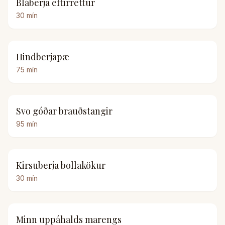
Bláberja eftirréttur
30
mín
Hindberjapæ
75
mín
Svo góðar brauðstangir
95
mín
Kirsuberja bollakökur
30
mín
Minn uppáhalds marengs