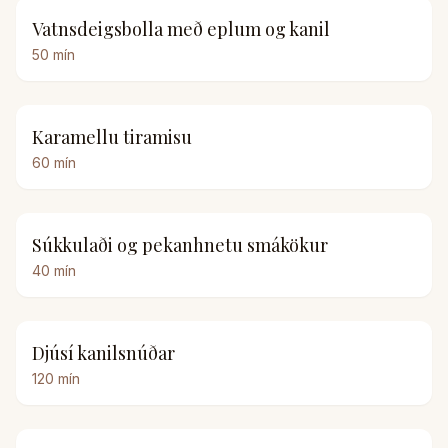
Vatnsdeigsbolla með eplum og kanil
50
mín
Karamellu tiramisu
60
mín
Súkkulaði og pekanhnetu smákökur
40
mín
Djúsí kanilsnúðar
120
mín